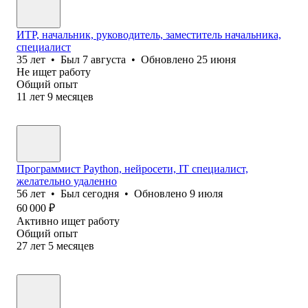
ИТР, начальник, руководитель, заместитель начальника,
специалист
35
лет
•
Был
7 августа
•
Обновлено
25 июня
Не ищет работу
Общий опыт
11
лет
9
месяцев
Программист Paython, нейросети, IT специалист,
желательно удаленно
56
лет
•
Был
сегодня
•
Обновлено
9 июля
60 000
₽
Активно ищет работу
Общий опыт
27
лет
5
месяцев