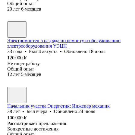
Общий опыт
20
лет
6
месяцев
Электромонтер 5 разряда по ремонту и обслуживанию
электрооборудования УЭЦН
33
года
•
Был
4 августа
•
Обновлено
18 июля
120 000
₽
Не ищет работу
Общий опыт
12
лет
5
месяцев
Начальник участка;Энергетик; Инженер механик
38
лет
•
Был
вчера
•
Обновлено
24 июля
100 000
₽
Рассматривает предложения
Конкретные достижения
Общий опыт