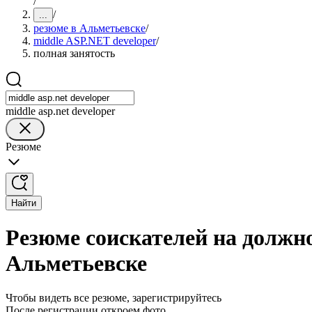
/
/
...
резюме в Альметьевске
/
middle ASP.NET developer
/
полная занятость
middle asp.net developer
Резюме
Найти
Резюме соискателей на должно
Альметьевске
Чтобы видеть все резюме, зарегистрируйтесь
После регистрации откроем фото