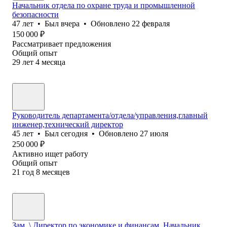
Начальник отдела по охране труда и промышленной
безопасности
47
лет
•
Был
вчера
•
Обновлено
22 февраля
150 000
₽
Рассматривает предложения
Общий опыт
29
лет
4
месяца
Руководитель департамента/отдела/управления,главный
инженер,технический директор
45
лет
•
Был
сегодня
•
Обновлено
27 июля
250 000
₽
Активно ищет работу
Общий опыт
21
год
8
месяцев
Зам. \ Директор по экономике и финансам, Начальник