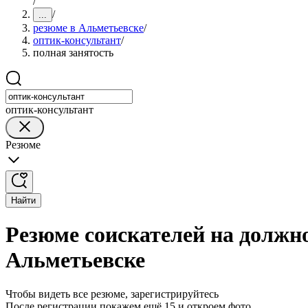
/
/
...
резюме в Альметьевске
/
оптик-консультант
/
полная занятость
оптик-консультант
Резюме
Найти
Резюме соискателей на должно
Альметьевске
Чтобы видеть все резюме, зарегистрируйтесь
После регистрации покажем ещё 15 и откроем фото