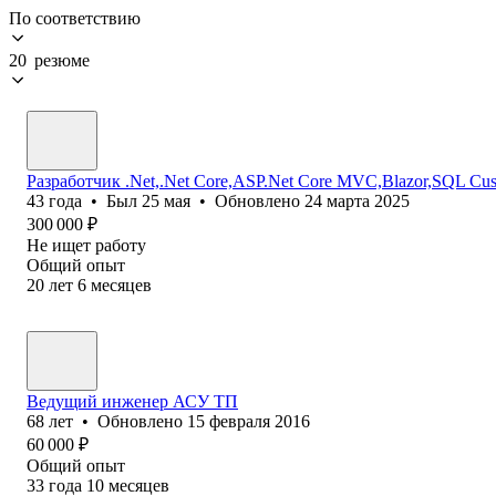
По соответствию
20 резюме
Разработчик .Net,.Net Core,ASP.Net Core MVC,Blazor,SQL Cus
43
года
•
Был
25 мая
•
Обновлено
24 марта 2025
300 000
₽
Не ищет работу
Общий опыт
20
лет
6
месяцев
Ведущий инженер АСУ ТП
68
лет
•
Обновлено
15 февраля 2016
60 000
₽
Общий опыт
33
года
10
месяцев