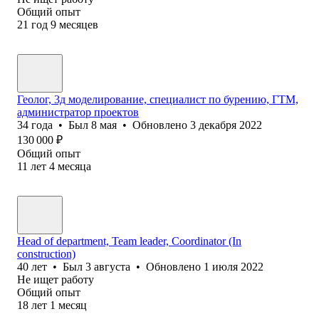
Общий опыт
21
год
9
месяцев
Геолог, 3д моделирование, специалист по бурению, ГТМ,
администратор проектов
34
года
•
Был
8 мая
•
Обновлено
3 декабря 2022
130 000
₽
Общий опыт
11
лет
4
месяца
Head of department, Team leader, Coordinator (In
construction)
40
лет
•
Был
3 августа
•
Обновлено
1 июля 2022
Не ищет работу
Общий опыт
18
лет
1
месяц