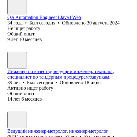
QA Automation Engineer | Java | Web
34
года
•
Был
сегодня
•
Обновлено
30 августа 2024
Не ищет работу
Общий опыт
9
лет
10
месяцев
Инженер по качеству, ведущий инженер, технолог,
специалист по тендерным процедурам/закупкам,
39
лет
•
Был
сегодня
•
Обновлено
18 июля
Активно ищет работу
Общий опыт
14
лет
6
месяцев
Ведущий инженер-метролог, инженер-метролог
ФИО скрыто соискателем
,
57
лет
•
Был
сегодня
•