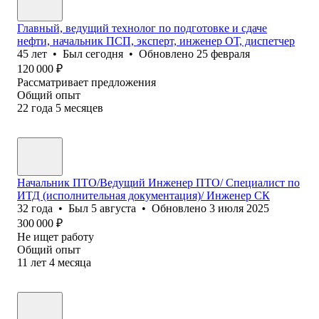
Главный, ведущий технолог по подготовке и сдаче
нефти, начальник ПСП, эксперт, инженер ОТ, диспетчер
45
лет
•
Был
сегодня
•
Обновлено
25 февраля
120 000
₽
Рассматривает предложения
Общий опыт
22
года
5
месяцев
Начальник ПТО/Ведущий Инженер ПТО/ Специалист по
ИТД (исполнительная документация)/ Инженер СК
32
года
•
Был
5 августа
•
Обновлено
3 июля 2025
300 000
₽
Не ищет работу
Общий опыт
11
лет
4
месяца