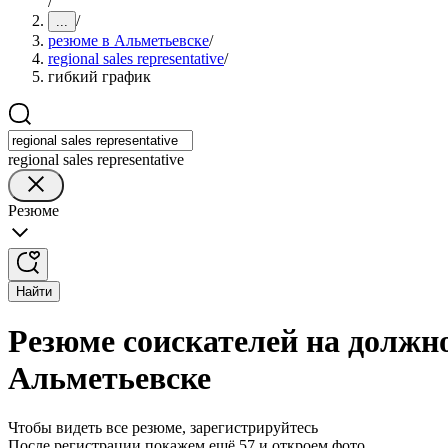
/
/
...
резюме в Альметьевске
/
regional sales representative
/
гибкий график
regional sales representative
Резюме
Найти
Резюме соискателей на должнос
Альметьевске
Чтобы видеть все резюме, зарегистрируйтесь
После регистрации покажем ещё 57 и откроем фото