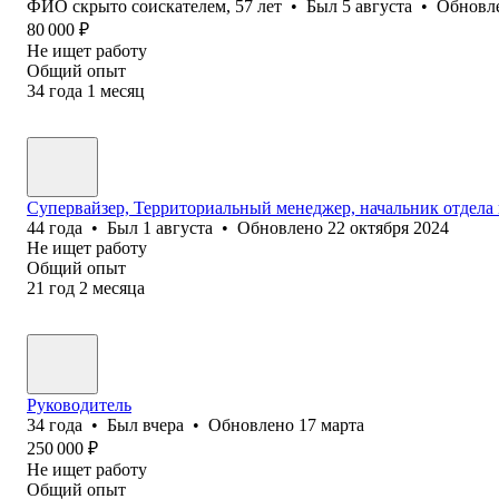
ФИО скрыто соискателем
,
57
лет
•
Был
5 августа
•
Обновл
80 000
₽
Не ищет работу
Общий опыт
34
года
1
месяц
Супервайзер, Территориальный менеджер, начальник отдела
44
года
•
Был
1 августа
•
Обновлено
22 октября 2024
Не ищет работу
Общий опыт
21
год
2
месяца
Руководитель
34
года
•
Был
вчера
•
Обновлено
17 марта
250 000
₽
Не ищет работу
Общий опыт