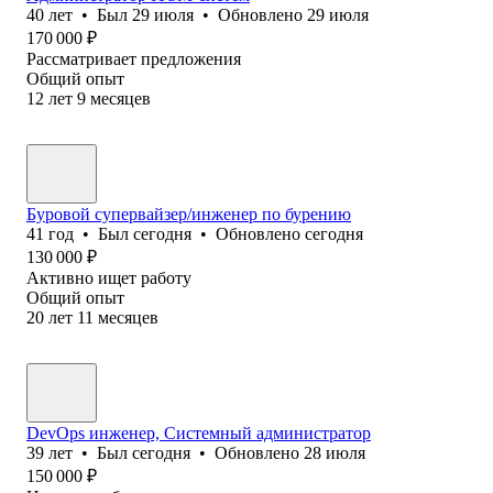
40
лет
•
Был
29 июля
•
Обновлено
29 июля
170 000
₽
Рассматривает предложения
Общий опыт
12
лет
9
месяцев
Буровой супервайзер/инженер по бурению
41
год
•
Был
сегодня
•
Обновлено
сегодня
130 000
₽
Активно ищет работу
Общий опыт
20
лет
11
месяцев
DevOps инженер, Системный администратор
39
лет
•
Был
сегодня
•
Обновлено
28 июля
150 000
₽