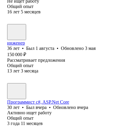
Не ищет работу
Общий опыт
16
лет
5
месяцев
инженер
36
лет
•
Был
1 августа
•
Обновлено
3 мая
150 000
₽
Рассматривает предложения
Общий опыт
13
лет
3
месяца
Программист c#, ASP.Net Core
30
лет
•
Был
вчера
•
Обновлено
вчера
Активно ищет работу
Общий опыт
3
года
11
месяцев