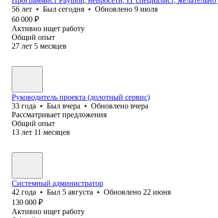
Программист Paython, нейросети, IT специалист, желательно
56
лет
•
Был
сегодня
•
Обновлено
9 июля
60 000
₽
Активно ищет работу
Общий опыт
27
лет
5
месяцев
Руководитель проекта (долотный сервис)
33
года
•
Был
вчера
•
Обновлено
вчера
Рассматривает предложения
Общий опыт
13
лет
11
месяцев
Системный администратор
42
года
•
Был
5 августа
•
Обновлено
22 июня
130 000
₽
Активно ищет работу