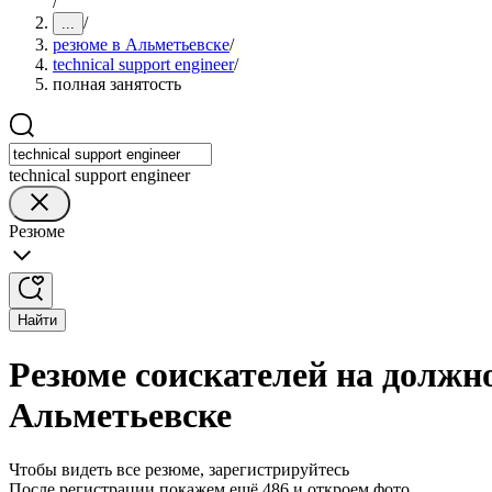
/
/
...
резюме в Альметьевске
/
technical support engineer
/
полная занятость
technical support engineer
Резюме
Найти
Резюме соискателей на должнос
Альметьевске
Чтобы видеть все резюме, зарегистрируйтесь
После регистрации покажем ещё 486 и откроем фото