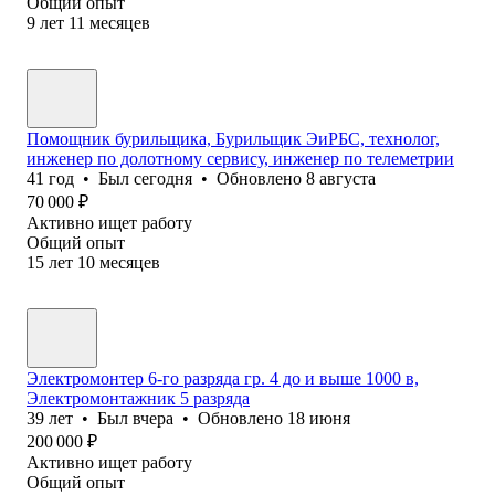
Общий опыт
9
лет
11
месяцев
Помощник бурильщика, Бурильщик ЭиРБС, технолог,
инженер по долотному сервису, инженер по телеметрии
41
год
•
Был
сегодня
•
Обновлено
8 августа
70 000
₽
Активно ищет работу
Общий опыт
15
лет
10
месяцев
Электромонтер 6-го разряда гр. 4 до и выше 1000 в,
Электромонтажник 5 разряда
39
лет
•
Был
вчера
•
Обновлено
18 июня
200 000
₽
Активно ищет работу
Общий опыт