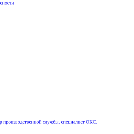
асности
р производственной службы, специалист ОКС.