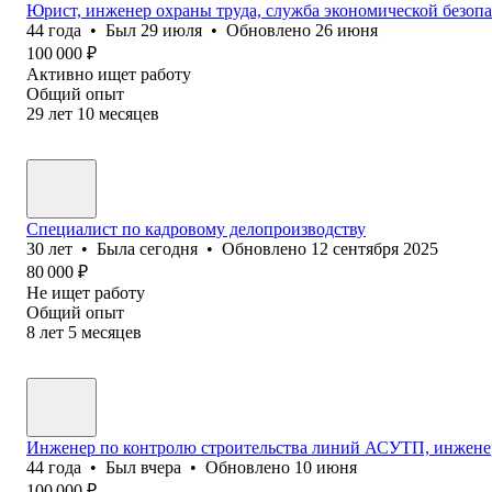
Юрист, инженер охраны труда, служба экономической безоп
44
года
•
Был
29 июля
•
Обновлено
26 июня
100 000
₽
Активно ищет работу
Общий опыт
29
лет
10
месяцев
Специалист по кадровому делопроизводству
30
лет
•
Была
сегодня
•
Обновлено
12 сентября 2025
80 000
₽
Не ищет работу
Общий опыт
8
лет
5
месяцев
Инженер по контролю строительства линий АСУТП, инжене
44
года
•
Был
вчера
•
Обновлено
10 июня
100 000
₽