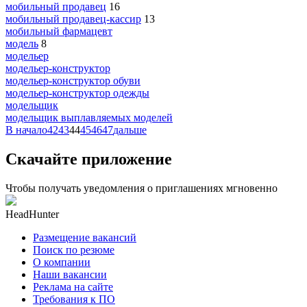
мобильный продавец
16
мобильный продавец-кассир
13
мобильный фармацевт
модель
8
модельер
модельер-конструктор
модельер-конструктор обуви
модельер-конструктор одежды
модельщик
модельщик выплавляемых моделей
В начало
42
43
44
45
46
47
дальше
Скачайте приложение
Чтобы получать уведомления о приглашениях мгновенно
HeadHunter
Размещение вакансий
Поиск по резюме
О компании
Наши вакансии
Реклама на сайте
Требования к ПО