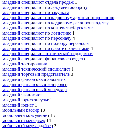
младший специалист отдела продаж
1
младший специалист по документообороту
1
младший специалист по закупкам
младший специалист по кадровому администрированию
младший специалист по кадровому делопроизводству
младший специалист по контекстной рекламе
младший специалист по логистике
1
младший специалист по персоналу
4
младший специалист по подбору персонала
1
младший специалист по работе с клиентами
4
младший специалист технической поддержки
младший специалист финансового отдела
младший тестировщик
младший технический специалист
1
младший торговый представитель
3
младший финансовый аналитик
1
младший финансовый контролер
младший финансовый менеджер
младший экономист
младший юрисконсульт
1
младший юрист
1
мобильный кассир
13
мобильный консультант
15
мобильный менеджер
14
мобильный мерчандайзер
2