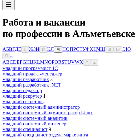
Работа и вакансии
по профессии в Альметьевске
А
Б
В
Г
Д
Е
Ж
З
И
К
Л
Н
О
П
Р
С
Т
У
Ф
Х
Ц
Ч
Ш
Э
Ю
Ё
Й
М
Щ
Ы
#
Я
A
B
C
D
E
F
G
H
I
J
K
L
M
N
O
P
Q
R
S
T
U
V
W
X
Y
Z
младший программист 1С
младший продакт-менеджер
младший разработчик
3
младший разработчик .NET
младший редактор
младший рекрутер
1
младший секретарь
младший системный администратор
младший системный администратор Linux
младший системный аналитик
младший системный инженер
младший специалист
9
младший специалист отдела маркетинга