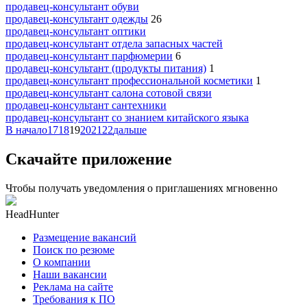
продавец-консультант обуви
продавец-консультант одежды
26
продавец-консультант оптики
продавец-консультант отдела запасных частей
продавец-консультант парфюмерии
6
продавец-консультант (продукты питания)
1
продавец-консультант профессиональной косметики
1
продавец-консультант салона сотовой связи
продавец-консультант сантехники
продавец-консультант со знанием китайского языка
В начало
17
18
19
20
21
22
дальше
Скачайте приложение
Чтобы получать уведомления о приглашениях мгновенно
HeadHunter
Размещение вакансий
Поиск по резюме
О компании
Наши вакансии
Реклама на сайте
Требования к ПО