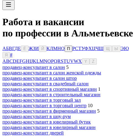
Работа и вакансии
по профессии в Альметьевске
А
Б
В
Г
Д
Е
Ж
З
И
К
Л
М
Н
О
Р
С
Т
У
Ф
Х
Ц
Ч
Ш
Э
Ю
Ё
Й
П
Щ
Ы
#
Я
A
B
C
D
E
F
G
H
I
J
K
L
M
N
O
P
Q
R
S
T
U
V
W
X
Y
Z
продавец-консультант в салон
5
продавец-консультант в салон женской одежды
продавец-консультант в салон штор
продавец-консультант в свадебный салон
продавец-консультант в спортивный магазин
1
продавец-консультант в строительный магазин
продавец-консультант в торговый зал
продавец-консультант в торговый центр
10
продавец-консультант в фирменный магазин
5
продавец-консультант в шоу-рум
продавец-консультант в ювелирный бутик
продавец-консультант в ювелирный магазин
продавец-консультант дверей