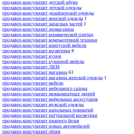
продавец-консультант детской обуви
продавец-консультант детской одежды
продавец-консультант дизайнерской одежды
продавец-консультант женской одежды
1
продавец-консультант запасных частей
1
продавец-консультант зоомагазина
продавец-консультант керамической плитки
продавец-консультант компьютерной техники
продавец-консультант корпусной мебели
продавец-консультант косметики
8
продавец-консультант кухни
продавец-консультант кухонной мебели
продавец-консультант ЛКМ
продавец-консультант магазина
63
продавец-консультант магазина женской одежды
1
продавец-консультант мебели
продавец-консультант мебельного салона
продавец-консультант межкомнатных дверей
продавец-консультант мобильных аксессуаров
продавец-консультант мужской одежды
продавец-консультант напольных покрытий
продавец-консультант натуральной косметики
продавец-консультант нижнего белья
продавец-консультант новых автомобилей
продавец-консультант обоев