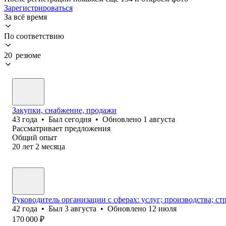
Зарегистрироваться
За всё время
По соответствию
20 резюме
Закупки, снабжение, продажи
43
года
•
Был
сегодня
•
Обновлено
1 августа
Рассматривает предложения
Общий опыт
20
лет
2
месяца
Руководитель организации с сферах: услуг; производства; стр
42
года
•
Был
3 августа
•
Обновлено
12 июля
170 000
₽