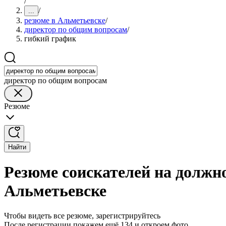
/
/
...
резюме в Альметьевске
/
директор по общим вопросам
/
гибкий график
директор по общим вопросам
Резюме
Найти
Резюме соискателей на должн
Альметьевске
Чтобы видеть все резюме, зарегистрируйтесь
После регистрации покажем ещё 134 и откроем фото