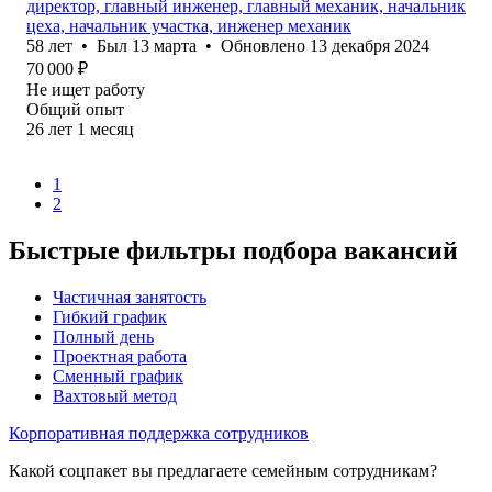
директор, главный инженер, главный механик, начальник
цеха, начальник участка, инженер механик
58
лет
•
Был
13 марта
•
Обновлено
13 декабря 2024
70 000
₽
Не ищет работу
Общий опыт
26
лет
1
месяц
1
2
Быстрые фильтры подбора вакансий
Частичная занятость
Гибкий график
Полный день
Проектная работа
Сменный график
Вахтовый метод
Корпоративная поддержка сотрудников
Какой соцпакет вы предлагаете семейным сотрудникам?