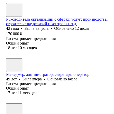
Руководитель организации с сферах: услуг; производства;
строительства; ревизий и контроля и т.д.
42
года
•
Был
3 августа
•
Обновлено
12 июля
170 000
₽
Рассматривает предложения
Общий опыт
18
лет
10
месяцев
Менеджер, администратор, секретарь, оператор
49
лет
•
Была
вчера
•
Обновлено
вчера
Рассматривает предложения
Общий опыт
17
лет
11
месяцев