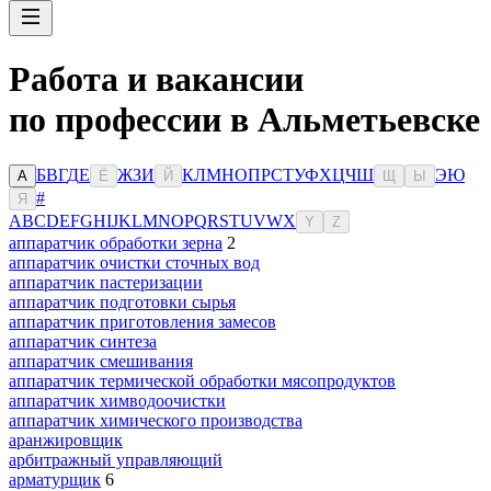
Работа и вакансии
по профессии в Альметьевске
Б
В
Г
Д
Е
Ж
З
И
К
Л
М
Н
О
П
Р
С
Т
У
Ф
Х
Ц
Ч
Ш
Э
Ю
А
Ё
Й
Щ
Ы
#
Я
A
B
C
D
E
F
G
H
I
J
K
L
M
N
O
P
Q
R
S
T
U
V
W
X
Y
Z
аппаратчик обработки зерна
2
аппаратчик очистки сточных вод
аппаратчик пастеризации
аппаратчик подготовки сырья
аппаратчик приготовления замесов
аппаратчик синтеза
аппаратчик смешивания
аппаратчик термической обработки мясопродуктов
аппаратчик химводоочистки
аппаратчик химического производства
аранжировщик
арбитражный управляющий
арматурщик
6