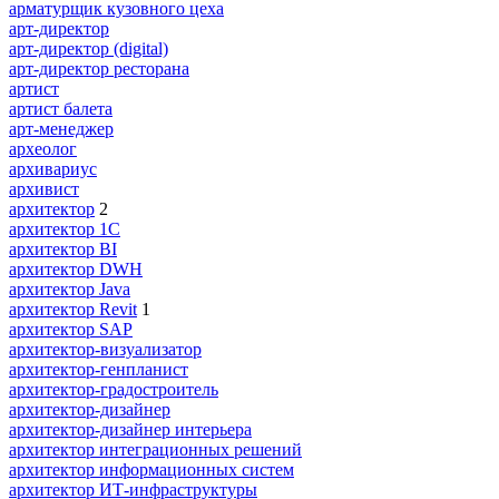
арматурщик кузовного цеха
арт-директор
арт-директор (digital)
арт-директор ресторана
артист
артист балета
арт-менеджер
археолог
архивариус
архивист
архитектор
2
архитектор 1С
архитектор BI
архитектор DWH
архитектор Java
архитектор Revit
1
архитектор SAP
архитектор-визуализатор
архитектор-генпланист
архитектор-градостроитель
архитектор-дизайнер
архитектор-дизайнер интерьера
архитектор интеграционных решений
архитектор информационных систем
архитектор ИТ-инфраструктуры