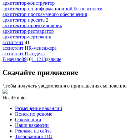
архитектор-конструктор
архитектор по информационной безопасности
архитектор программного обеспечения
архитектор проекта
2
архитектор-проектировщик
архитектор-реставратор
архитектор-чертежник
ассистент
41
ассистент HR-менеджера
ассистент IT-отдела
В начало
8
9
10
11
12
13
дальше
Скачайте приложение
Чтобы получать уведомления о приглашениях мгновенно
HeadHunter
Размещение вакансий
Поиск по резюме
О компании
Наши вакансии
Реклама на сайте
Требования к ПО