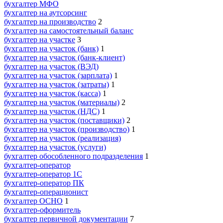
бухгалтер МФО
бухгалтер на аутсорсинг
бухгалтер на производство
2
бухгалтер на самостоятельный баланс
бухгалтер на участке
3
бухгалтер на участок (банк)
1
бухгалтер на участок (банк-клиент)
бухгалтер на участок (ВЭД)
бухгалтер на участок (зарплата)
1
бухгалтер на участок (затраты)
1
бухгалтер на участок (касса)
1
бухгалтер на участок (материалы)
2
бухгалтер на участок (НДС)
1
бухгалтер на участок (поставщики)
2
бухгалтер на участок (производство)
1
бухгалтер на участок (реализация)
бухгалтер на участок (услуги)
бухгалтер обособленного подразделения
1
бухгалтер-оператор
бухгалтер-оператор 1С
бухгалтер-оператор ПК
бухгалтер-операционист
бухгалтер ОСНО
1
бухгалтер-оформитель
бухгалтер первичной документации
7