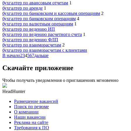
бухгалтер по авансовым отчетам
1
бухгалтер по аренде
1
бухгалтер по банковским и кассовым операциям
2
бухгалтер по банковским операциям
4
бухгалтер по валютным операциям
1
бухгалтер по ведению ИП
бухгалтер по ведению расчетного счета
1
бухгалтер по ведению ФЛП
бухгалтер по взаиморасчетам
2
бухгалтер по взаиморасчетам с клиентами
В начало
2
3
4
5
6
7
дальше
Скачайте приложение
Чтобы получать уведомления о приглашениях мгновенно
HeadHunter
Размещение вакансий
Поиск по резюме
О компании
Наши вакансии
Реклама на сайте
Требования к ПО