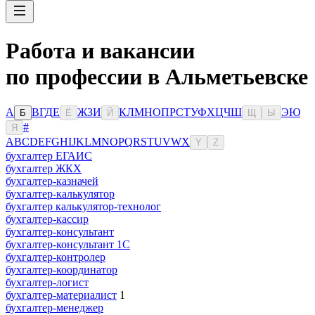
Работа и вакансии
по профессии в Альметьевске
А
В
Г
Д
Е
Ж
З
И
К
Л
М
Н
О
П
Р
С
Т
У
Ф
Х
Ц
Ч
Ш
Э
Ю
Б
Ё
Й
Щ
Ы
#
Я
A
B
C
D
E
F
G
H
I
J
K
L
M
N
O
P
Q
R
S
T
U
V
W
X
Y
Z
бухгалтер ЕГАИС
бухгалтер ЖКХ
бухгалтер-казначей
бухгалтер-калькулятор
бухгалтер калькулятор-технолог
бухгалтер-кассир
бухгалтер-консультант
бухгалтер-консультант 1С
бухгалтер-контролер
бухгалтер-координатор
бухгалтер-логист
бухгалтер-материалист
1
бухгалтер-менеджер