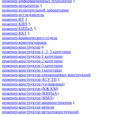
инженер информационных технологий
5
инженер-испытатель
1
инженер испытательной лаборатории
инженер-исследователь
инженер ИТ
2
инженер КИП
5
инженер КИПиА
5
инженер ККТ
1
инженер коммерческого отдела
инженер-комплектовщик
инженер-конструктор
6
инженер-конструктор 1, 2, 3 категории
инженер-конструктор 1 категории
инженер-конструктор 2 категории
инженер-конструктор 3 категории
инженер-конструктор I категории
инженер-конструктор алюминиевых конструкций
инженер-конструктор АСУ ТП
1
инженер-конструктор (гидравлика)
инженер-конструктор (КЖ КМ)
инженер-конструктор (КИПиА)
инженер-конструктор (КМД)
инженер-конструктор машиностроения
1
инженер-конструктор мебели
инженер-конструктор металлоконструкций