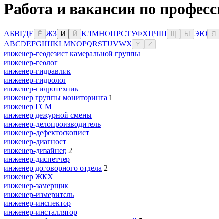
Работа и вакансии по професс
А
Б
В
Г
Д
Е
Ж
З
К
Л
М
Н
О
П
Р
С
Т
У
Ф
Х
Ц
Ч
Ш
Э
Ю
Ё
И
Й
Щ
Ы
Я
A
B
C
D
E
F
G
H
I
J
K
L
M
N
O
P
Q
R
S
T
U
V
W
X
Y
Z
инженер-геодезист камеральной группы
инженер-геолог
инженер-гидравлик
инженер-гидролог
инженер-гидротехник
инженер группы мониторинга
1
инженер ГСМ
инженер дежурной смены
инженер-делопроизводитель
инженер-дефектоскопист
инженер-диагност
инженер-дизайнер
2
инженер-диспетчер
инженер договорного отдела
2
инженер ЖКХ
инженер-замерщик
инженер-измеритель
инженер-инспектор
инженер-инсталлятор