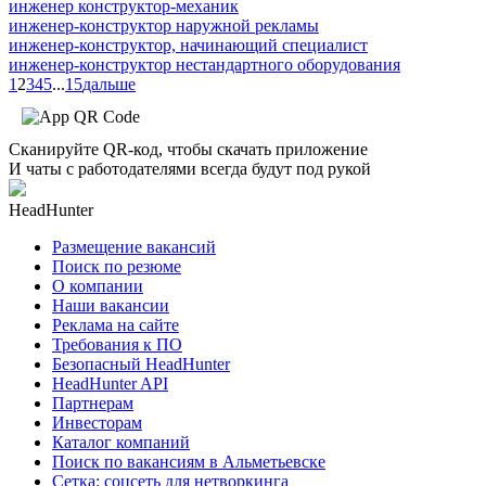
инженер конструктор-механик
инженер-конструктор наружной рекламы
инженер-конструктор, начинающий специалист
инженер-конструктор нестандартного оборудования
1
2
3
4
5
...
15
дальше
Сканируйте QR-код, чтобы скачать приложение
И чаты с работодателями всегда будут под рукой
HeadHunter
Размещение вакансий
Поиск по резюме
О компании
Наши вакансии
Реклама на сайте
Требования к ПО
Безопасный HeadHunter
HeadHunter API
Партнерам
Инвесторам
Каталог компаний
Поиск по вакансиям в Альметьевске
Сетка: соцсеть для нетворкинга