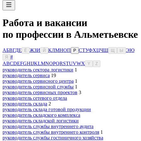
Работа и вакансии
по профессии в Альметьевске
А
Б
В
Г
Д
Е
Ж
З
И
К
Л
М
Н
О
П
С
Т
У
Ф
Х
Ц
Ч
Ш
Э
Ю
Ё
Й
Р
Щ
Ы
#
Я
A
B
C
D
E
F
G
H
I
J
K
L
M
N
O
P
Q
R
S
T
U
V
W
X
Y
Z
руководитель сектора логистики
1
руководитель сервиса
19
руководитель сервисного центра
1
руководитель сервисной службы
1
руководитель сервисных проектов
3
руководитель сетевого отдела
руководитель склада
2
руководитель склада готовой продукции
руководитель складского комплекса
руководитель складской логистики
руководитель службы внутреннего аудита
руководитель службы внутреннего контроля
1
руководитель службы гостиничного хозяйства