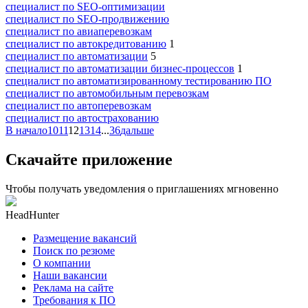
специалист по SEO-оптимизации
специалист по SEO-продвижению
специалист по авиаперевозкам
специалист по автокредитованию
1
специалист по автоматизации
5
специалист по автоматизации бизнес-процессов
1
специалист по автоматизированному тестированию ПО
специалист по автомобильным перевозкам
специалист по автоперевозкам
специалист по автострахованию
В начало
10
11
12
13
14
...
36
дальше
Скачайте приложение
Чтобы получать уведомления о приглашениях мгновенно
HeadHunter
Размещение вакансий
Поиск по резюме
О компании
Наши вакансии
Реклама на сайте
Требования к ПО