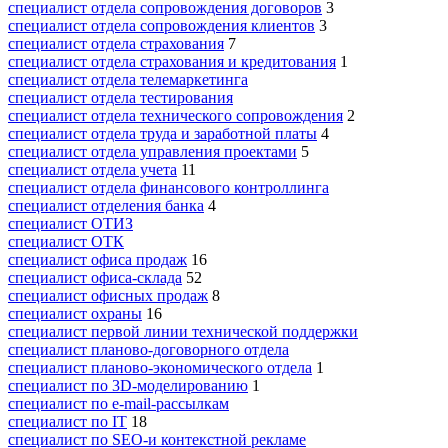
специалист отдела сопровождения договоров
3
специалист отдела сопровождения клиентов
3
специалист отдела страхования
7
специалист отдела страхования и кредитования
1
специалист отдела телемаркетинга
специалист отдела тестирования
специалист отдела технического сопровождения
2
специалист отдела труда и заработной платы
4
специалист отдела управления проектами
5
специалист отдела учета
11
специалист отдела финансового контроллинга
специалист отделения банка
4
специалист ОТИЗ
специалист ОТК
специалист офиса продаж
16
специалист офиса-склада
52
специалист офисных продаж
8
специалист охраны
16
специалист первой линии технической поддержки
специалист планово-договорного отдела
специалист планово-экономического отдела
1
специалист по 3D-моделированию
1
специалист по e-mail-рассылкам
специалист по IT
18
специалист по SEO-и контекстной рекламе