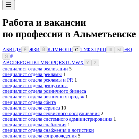
Работа и вакансии
по профессии в Альметьевске
А
Б
В
Г
Д
Е
Ж
З
И
К
Л
М
Н
О
П
Р
Т
У
Ф
Х
Ц
Ч
Ш
Э
Ю
Ё
Й
С
Щ
Ы
#
Я
A
B
C
D
E
F
G
H
I
J
K
L
M
N
O
P
Q
R
S
T
U
V
W
X
Y
Z
специалист отдела реализации
5
специалист отдела рекламы
1
специалист отдела рекламы и PR
1
специалист отдела рекрутинга
специалист отдела розничного бизнеса
специалист отдела розничных продаж
1
специалист отдела сбыта
специалист отдела сервиса
10
специалист отдела сервисного обслуживания
2
специалист отдела системного администрирования
1
специалист отдела снабжения
1
специалист отдела снабжения и логистики
специалист отдела сопровождения
5