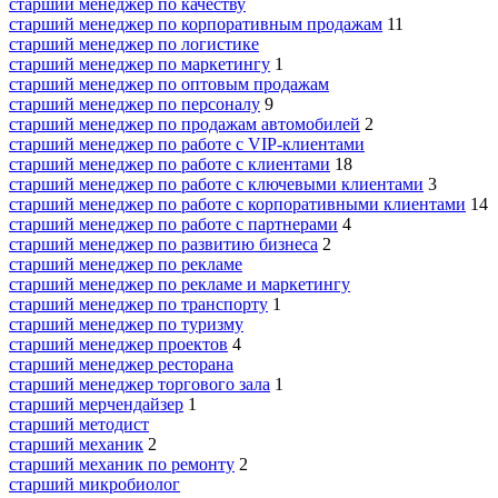
старший менеджер по качеству
старший менеджер по корпоративным продажам
11
старший менеджер по логистике
старший менеджер по маркетингу
1
старший менеджер по оптовым продажам
старший менеджер по персоналу
9
старший менеджер по продажам автомобилей
2
старший менеджер по работе с VIP-клиентами
старший менеджер по работе с клиентами
18
старший менеджер по работе с ключевыми клиентами
3
старший менеджер по работе с корпоративными клиентами
14
старший менеджер по работе с партнерами
4
старший менеджер по развитию бизнеса
2
старший менеджер по рекламе
старший менеджер по рекламе и маркетингу
старший менеджер по транспорту
1
старший менеджер по туризму
старший менеджер проектов
4
старший менеджер ресторана
старший менеджер торгового зала
1
старший мерчендайзер
1
старший методист
старший механик
2
старший механик по ремонту
2
старший микробиолог