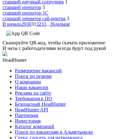
старший научный сотрудник
1
старший оператор
5
старший оператор 1С
старший оператор call-центра
3
В начало
29
30
31
32
33
...
36
дальше
Сканируйте QR-код, чтобы скачать приложение
И чаты с работодателями всегда будут под рукой
HeadHunter
Размещение вакансий
Поиск по резюме
О компании
Наши вакансии
Реклама на сайте
Требования к ПО
Безопасный HeadHunter
HeadHunter API
Партнерам
Инвесторам
Каталог компаний
Поиск по вакансиям в Альметьевске
Сетка: соцсеть для нетворкинга