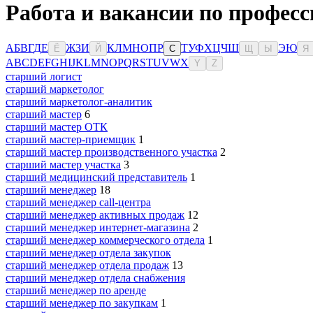
Работа и вакансии по професс
А
Б
В
Г
Д
Е
Ж
З
И
К
Л
М
Н
О
П
Р
Т
У
Ф
Х
Ц
Ч
Ш
Э
Ю
Ё
Й
С
Щ
Ы
Я
A
B
C
D
E
F
G
H
I
J
K
L
M
N
O
P
Q
R
S
T
U
V
W
X
Y
Z
старший логист
старший маркетолог
старший маркетолог-аналитик
старший мастер
6
старший мастер ОТК
старший мастер-приемщик
1
старший мастер производственного участка
2
старший мастер участка
3
старший медицинский представитель
1
старший менеджер
18
старший менеджер call-центра
старший менеджер активных продаж
12
старший менеджер интернет-магазина
2
старший менеджер коммерческого отдела
1
старший менеджер отдела закупок
старший менеджер отдела продаж
13
старший менеджер отдела снабжения
старший менеджер по аренде
старший менеджер по закупкам
1