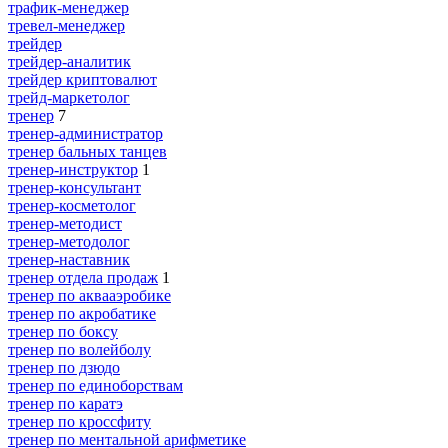
трафик-менеджер
тревел-менеджер
трейдер
трейдер-аналитик
трейдер криптовалют
трейд-маркетолог
тренер
7
тренер-администратор
тренер бальных танцев
тренер-инструктор
1
тренер-консультант
тренер-косметолог
тренер-методист
тренер-методолог
тренер-наставник
тренер отдела продаж
1
тренер по аквааэробике
тренер по акробатике
тренер по боксу
тренер по волейболу
тренер по дзюдо
тренер по единоборствам
тренер по каратэ
тренер по кроссфиту
тренер по ментальной арифметике