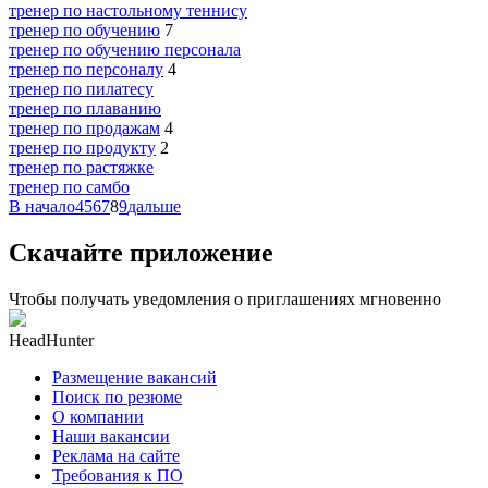
тренер по настольному теннису
тренер по обучению
7
тренер по обучению персонала
тренер по персоналу
4
тренер по пилатесу
тренер по плаванию
тренер по продажам
4
тренер по продукту
2
тренер по растяжке
тренер по самбо
В начало
4
5
6
7
8
9
дальше
Скачайте приложение
Чтобы получать уведомления о приглашениях мгновенно
HeadHunter
Размещение вакансий
Поиск по резюме
О компании
Наши вакансии
Реклама на сайте
Требования к ПО