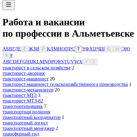
Работа и вакансии
по профессии в Альметьевске
А
Б
В
Г
Д
Е
Ж
З
И
К
Л
М
Н
О
П
Р
С
У
Ф
Х
Ц
Ч
Ш
Э
Ю
Ё
Й
Т
Щ
Ы
#
Я
A
B
C
D
E
F
G
H
I
J
K
L
M
N
O
P
Q
R
S
T
U
V
W
X
Y
Z
тракторист в сельском хозяйстве
2
тракторист-дворник
тракторист-машинист
20
тракторист-машинист сельскохозяйственного производства
1
тракторист-механизатор
20
тракторист МТЗ
3
тракторист МТЗ-82
транспортировщик
7
транспортная полиция
транспортный координатор
1
транспортный логист
транспортный менеджер
2
трансферный гид