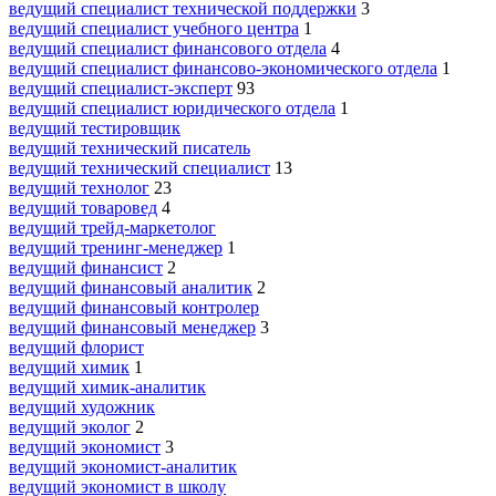
ведущий специалист технической поддержки
3
ведущий специалист учебного центра
1
ведущий специалист финансового отдела
4
ведущий специалист финансово-экономического отдела
1
ведущий специалист-эксперт
93
ведущий специалист юридического отдела
1
ведущий тестировщик
ведущий технический писатель
ведущий технический специалист
13
ведущий технолог
23
ведущий товаровед
4
ведущий трейд-маркетолог
ведущий тренинг-менеджер
1
ведущий финансист
2
ведущий финансовый аналитик
2
ведущий финансовый контролер
ведущий финансовый менеджер
3
ведущий флорист
ведущий химик
1
ведущий химик-аналитик
ведущий художник
ведущий эколог
2
ведущий экономист
3
ведущий экономист-аналитик
ведущий экономист в школу