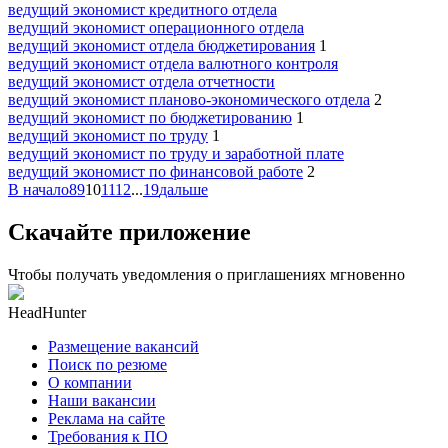
ведущий экономист кредитного отдела
ведущий экономист операционного отдела
ведущий экономист отдела бюджетирования
1
ведущий экономист отдела валютного контроля
ведущий экономист отдела отчетности
ведущий экономист планово-экономического отдела
2
ведущий экономист по бюджетированию
1
ведущий экономист по труду
1
ведущий экономист по труду и заработной плате
ведущий экономист по финансовой работе
2
В начало
8
9
10
11
12
...
19
дальше
Скачайте приложение
Чтобы получать уведомления о приглашениях мгновенно
HeadHunter
Размещение вакансий
Поиск по резюме
О компании
Наши вакансии
Реклама на сайте
Требования к ПО