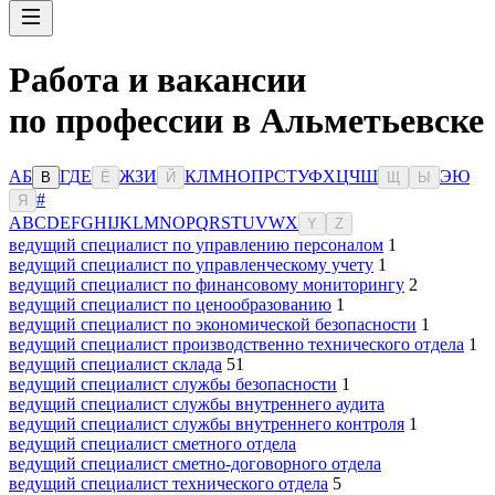
Работа и вакансии
по профессии в Альметьевске
А
Б
Г
Д
Е
Ж
З
И
К
Л
М
Н
О
П
Р
С
Т
У
Ф
Х
Ц
Ч
Ш
Э
Ю
В
Ё
Й
Щ
Ы
#
Я
A
B
C
D
E
F
G
H
I
J
K
L
M
N
O
P
Q
R
S
T
U
V
W
X
Y
Z
ведущий специалист по управлению персоналом
1
ведущий специалист по управленческому учету
1
ведущий специалист по финансовому мониторингу
2
ведущий специалист по ценообразованию
1
ведущий специалист по экономической безопасности
1
ведущий специалист производственно технического отдела
1
ведущий специалист склада
51
ведущий специалист службы безопасности
1
ведущий специалист службы внутреннего аудита
ведущий специалист службы внутреннего контроля
1
ведущий специалист сметного отдела
ведущий специалист сметно-договорного отдела
ведущий специалист технического отдела
5